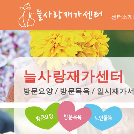
Skip
to
센터소개
content
늘사랑재가센터
방문요양 / 방문목욕 / 일시재가
노인장기요양
장기요양인정 및 이
방문요양 및 방문목욕 등 장기요양서비스를
청 및 서비스 이용절차를 안내해 드립니다.