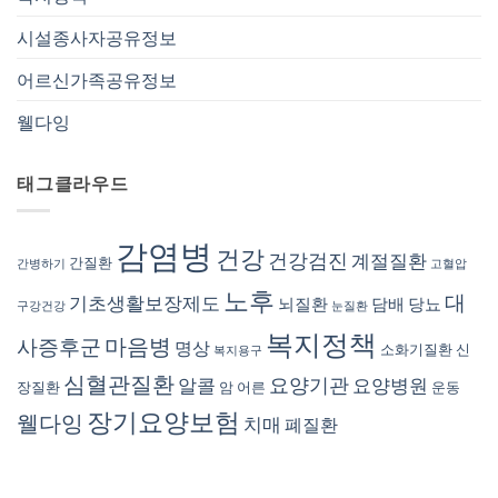
시설종사자공유정보
어르신가족공유정보
웰다잉
태그클라우드
감염병
건강
건강검진
계절질환
간질환
간병하기
고혈압
노후
대
기초생활보장제도
뇌질환
담배
당뇨
구강건강
눈질환
복지정책
마음병
사증후군
명상
소화기질환
신
복지용구
심혈관질환
요양기관
알콜
요양병원
장질환
암
어른
운동
장기요양보험
웰다잉
치매
폐질환