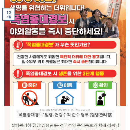
13
7월
기타 시설종사자공유정보 어르신가족공유정보
‘폭염중대경보’ 발령, 건강수칙 준수 당부 (질병관리청)
질병관리청(청장 임승관)은 전국적인 폭염특보와 함께 경북남