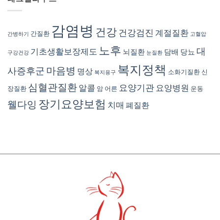
감염병
건강
건강검진
계절질환
간질환
간병하기
고혈압
노후
대
기초생활보장제도
뇌질환
담배
당뇨
구강건강
눈질환
복지정책
마음병
사증후군
명상
소화기질환
신
복지용구
심혈관질환
요양기관
알콜
요양병원
장질환
암
어른
운동
장기요양보험
웰다잉
치매
폐질환