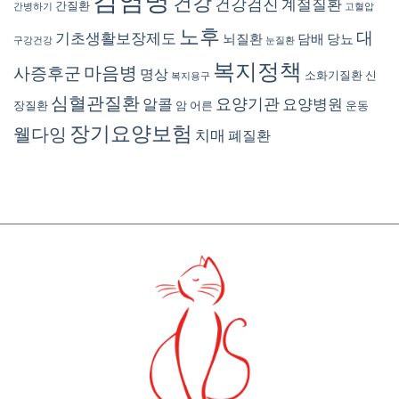
건강
건강검진
계절질환
간질환
간병하기
고혈압
노후
대
기초생활보장제도
뇌질환
담배
당뇨
구강건강
눈질환
복지정책
마음병
사증후군
명상
소화기질환
신
복지용구
심혈관질환
요양기관
알콜
요양병원
장질환
암
어른
운동
장기요양보험
웰다잉
치매
폐질환