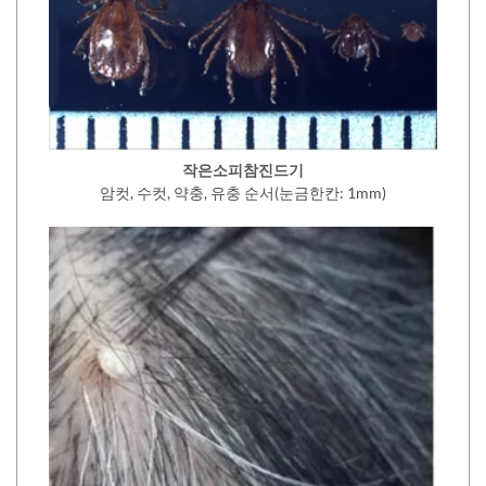
작은소피참진드기
암컷, 수컷, 약충, 유충 순서(눈금한칸: 1mm)