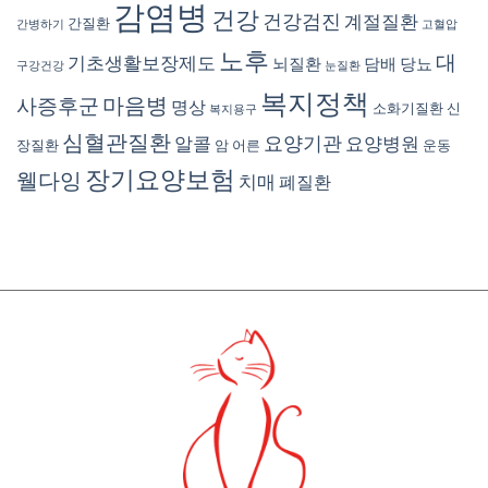
감염병
건강
건강검진
계절질환
간질환
간병하기
고혈압
노후
대
기초생활보장제도
뇌질환
담배
당뇨
구강건강
눈질환
복지정책
마음병
사증후군
명상
소화기질환
신
복지용구
심혈관질환
요양기관
알콜
요양병원
장질환
암
어른
운동
장기요양보험
웰다잉
치매
폐질환