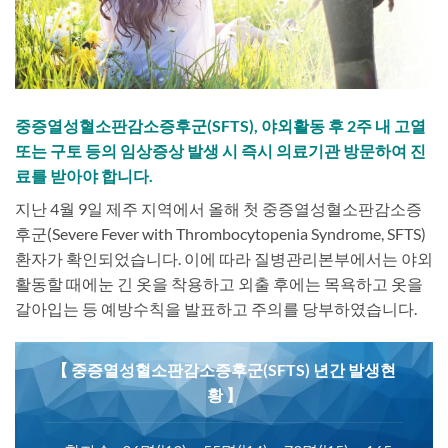
중증열성혈소판감소증후군(SFTS), 야외활동 후 2주 내 고열
또는 구토 등의 임상증상 발생 시 즉시 의료기관 방문하여 진
료를 받아야 합니다.
지난 4월 9일 제주 지역에서 올해 첫 중증열성혈소판감소증
후군(Severe Fever with Thrombocytopenia Syndrome, SFTS)
환자가 확인되었습니다. 이에 따라 질병관리본부에서는 야외
활동할 때에눈 긴 옷을 착용하고 외출 후에는 목욕하고 옷을
갈아입는 등 예방수칙을 발표하고 주의를 당부하였습니다.
【 중증열성혈소판감소증후군(SFTS) 년간 발생현
황 】