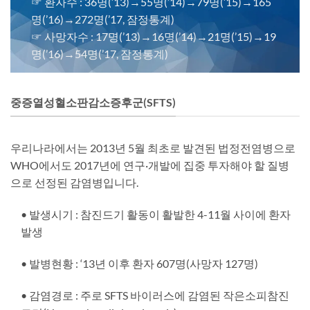
☞ 환자수 : 36명(’13)→55명(’14)→79명(’15)→165
명(’16)→272명(’17, 잠정통계)
☞ 사망자수 : 17명(’13)→16명(’14)→21명(’15)→19
명(’16)→54명(’17, 잠정통계)
중증열성혈소판감소증후군(SFTS)
우리나라에서는 2013년 5월 최초로 발견된 법정전염병으로
WHO에서도 2017년에 연구·개발에 집중 투자해야 할 질병
으로 선정된 감염병입니다.
• 발생시기 : 참진드기 활동이 활발한 4-11월 사이에 환자
발생
• 발병현황 : ‘13년 이후 환자 607명(사망자 127명)
• 감염경로 : 주로 SFTS 바이러스에 감염된 작은소피참진