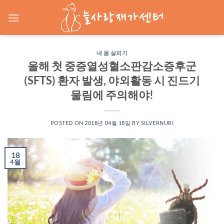
Skip
to
content
내 몸 살피기
올해 첫 중증열성혈소판감소증후군
(SFTS) 환자 발생, 야외활동 시 진드기
물림에 주의해야!
POSTED ON
2018년 04월 18일
BY
SILVERNURI
18
4월