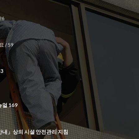
26
/ 59
3
얼 169
안내」상의 시설 안전관리 지침