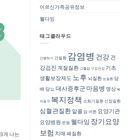
어르신가족공유정보
웰다잉
태그클라우드
감염병
건강
건
간질환
간병하기
강검진
계절질환
기초
고혈압
구강건강
노후
생활보장제도
뇌질환
담
눈질환
마음병
대사증후군
명상
배
당뇨
복
복지정책
소화기질환
신장질환
지용구
심혈관질환
요양기관
알콜
암
어른
장기요양
웰다잉
요양병원
운동
보험
치매
폐질환
크게 나는