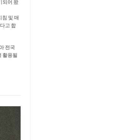
기되어 왔
침 및 매
다고 합
아 전국
극 활용될